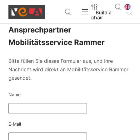
Build a
chair
Ansprechpartner
VELA Products
Mobilitätsservice Rammer
Bitte füllen Sie dieses Formular aus, und Ihre
Nachricht wird direkt an Mobilitätsservice Rammer
Support
gesendet.
About VELA
Name
E-Mail
Find a dealer
Build a chair